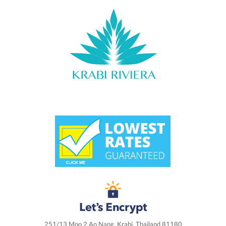
251/13 Moo 2 Ao Nang, Krabi, Thailand 81180