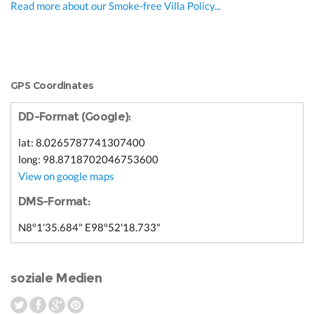
Read more about our Smoke-free Villa Policy...
GPS Coordinates
DD-Format (Google):
lat: 8.0265787741307400
long: 98.8718702046753600
View on google maps
DMS-Format:
N8º1'35.684" E98º52'18.733"
soziale Medien