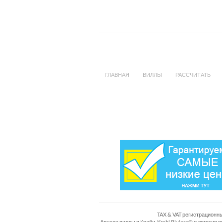
ГЛАВНАЯ
ВИЛЛЫ
РАССЧИТАТЬ
TAX & VAT регистрационны
Арнеда виллы в Краби, Krabi Riviera® и логоти