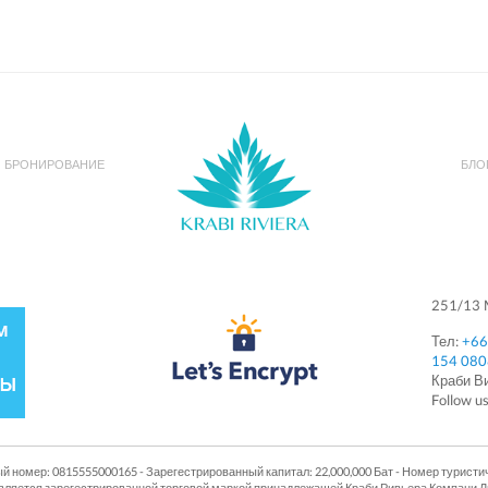
БРОНИРОВАНИЕ
БЛО
251/13 M
Тел:
+66
154 08
Краби 
Follow u
й номер: 0815555000165 - Зарегестрированный капитал: 22,000,000 Бат - Номер туристи
п является зарегестрированной торговой маркой принадлежащей Краби Ривьера Компани 