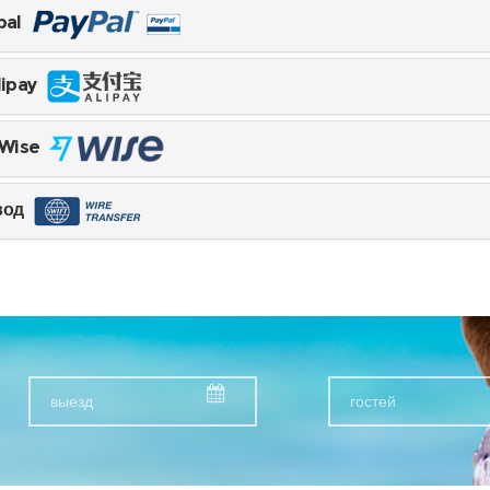
pal
lipay
 Wise
вод
гостей