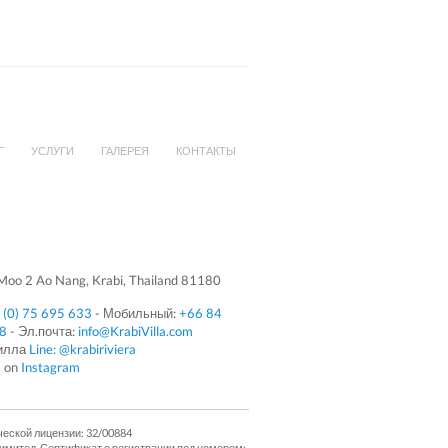
Г
УСЛУГИ
ГАЛЕРЕЯ
КОНТАКТЫ
oo 2 Ao Nang, Krabi, Thailand 81180
 (0) 75 695 633
- Мобильный:
+66 84
08
- Эл.почта:
info@KrabiVilla.com
Вилла
Line: @krabiriviera
s on
Instagram
ческой лицензии: 32/00884
Лимитед. Сертификат о регистрации под номером: