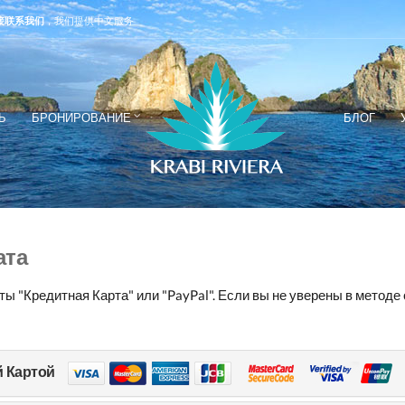
接联系我们
，我们提供中文服务
Ь
БРОНИРОВАНИЕ
БЛОГ
ата
ы "Кредитная Карта" или "PayPal". Если вы не уверены в методе
й Картой