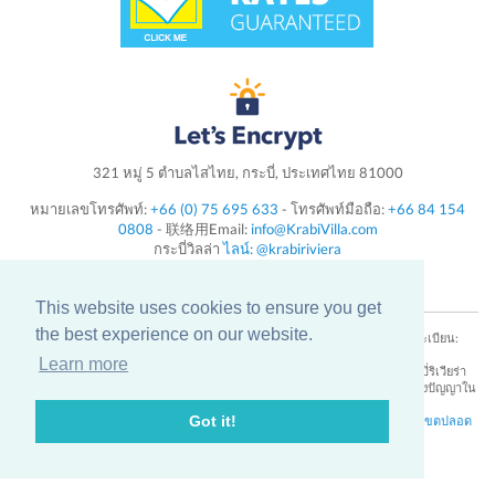
321 หมู่ 5 ตำบลไสไทย, กระบี่, ประเทศไทย 81000
หมายเลขโทรศัพท์:
+66 (0) 75 695 633
- โทรศัพท์มือถือ:
+66 84 154
0808
- 联络用Email:
info@KrabiVilla.com
กระบี่วิลล่า
ไลน์: @krabiriviera
Follow us on
Instagram
This website uses cookies to ensure you get
the best experience on our website.
กระบี่ริเวียร่าเลขทะเบียนภาษีและภาษีมูลค่าเพิ่ม: 0815555000165 - ทุนจดทะเบียน:
15,000,000 บาท - หมายเลขใบอนุญาตธุรกิจนำเที่ยว: 32/00884
Learn more
กระบี่ริเวียร่ากระบี่วิลล่าและโลโก้เป็นเครื่องหมายการค้าจดทะเบียนของกระบี่ริเวียร่า
วิลล่ากระบี่ จำกัด ใบรับรองการลงทะเบียนเลขที่ SM59173 ยื่นที่กรมทรัพย์สินทางปัญญาใน
ประเทศไทย
Got it!
ข้อมูลเครื่องหมายการค้าของกระบี่วิลล่า:
View pdf
กระบี่วิลล่า
เงื่อนไข
,
เขตปลอด
บุหรี่
and
นโยบายความเป็นส่วนตัว
เงื่อนไข
© บริษัท_กระบี่ริเวียร่า_จำกัด. 2026