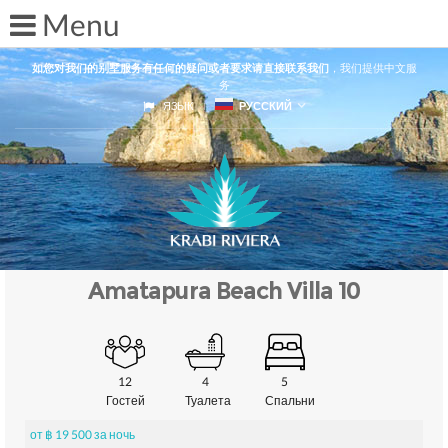
如您对我们的别墅服务有任何的疑问或者要求请直接联系我们
，我们提供中文服
务
ЯЗЫК
РУССКИЙ
Amatapura Beach Villa 10
12
4
5
Гостей
Туалета
Спальни
от ฿ 19 500 за ночь