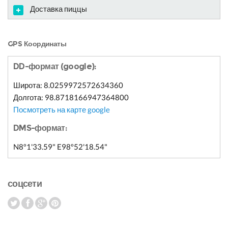
Доставка пиццы
GPS Координаты
DD-формат (google):
Широта: 8.0259972572634360
Долгота: 98.8718166947364800
Посмотреть на карте google
DMS-формат:
N8º1'33.59" E98º52'18.54"
соцсети