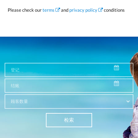
Please check our
terms
and
privacy policy
conditions
顾客数量
检索