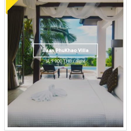
Baan PhuKhao Villa
从 9 900 THB / night