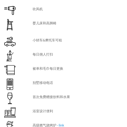
吹风机
婴儿床和高脚椅
小轿车&摩托车可租
每日佣人打扫
被单和毛巾每日更换
别墅移动电话
首次免费赠接饮料和水果
浴室设计便利
高级燃气烧烤炉
- link