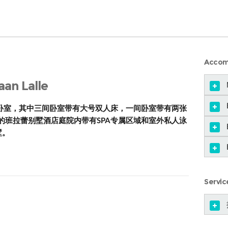
Accom
n Lalle
卧室，其中三间卧室带有大号双人床，一间卧室带有两张
的班拉蕾别墅酒店庭院内带有SPA专属区域和室外私人泳
墅。
Servic