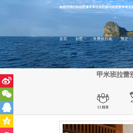
如您对我们的别墅服务有任何的疑问或者要求请直
首页
别墅
免费价目表
预定
甲米班拉蕾别墅酒
11 顾客