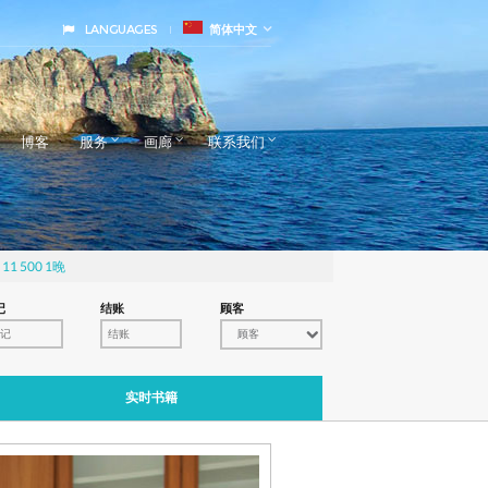
LANGUAGES
简体中文
博客
服务
画廊
联系我们
 11 500 1晚
记
结账
顾客
顾客
实时书籍