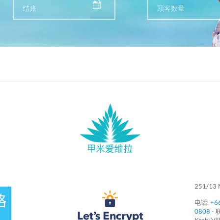
顾客数量
251/13 M
电话:
+66
0808
- 
Krabi Vil