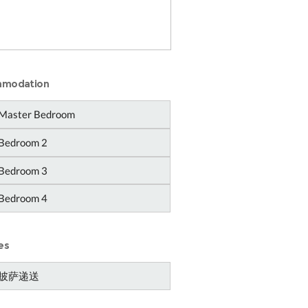
modation
Master Bedroom
Bedroom 2
Bedroom 3
Bedroom 4
es
披萨递送